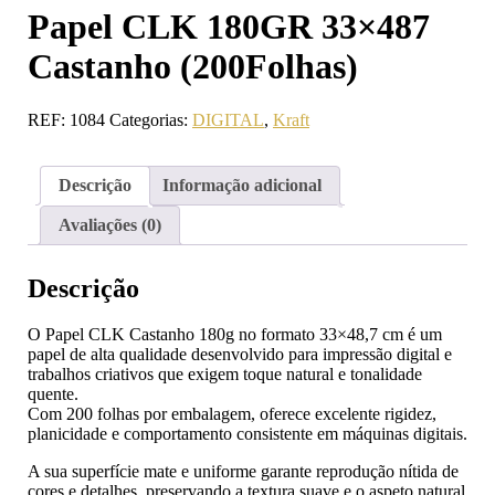
Papel CLK 180GR 33×487
Castanho (200Folhas)
REF:
1084
Categorias:
DIGITAL
,
Kraft
Descrição
Informação adicional
Avaliações (0)
Descrição
O Papel CLK Castanho 180g no formato 33×48,7 cm é um
papel de alta qualidade desenvolvido para impressão digital e
trabalhos criativos que exigem toque natural e tonalidade
quente.
Com 200 folhas por embalagem, oferece excelente rigidez,
planicidade e comportamento consistente em máquinas digitais.
A sua superfície mate e uniforme garante reprodução nítida de
cores e detalhes, preservando a textura suave e o aspeto natural