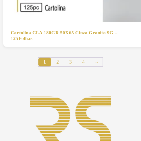
Cartolina CLA 180GR 50X65 Cinza Granito 9G –
125Folhas
1
2
3
4
→