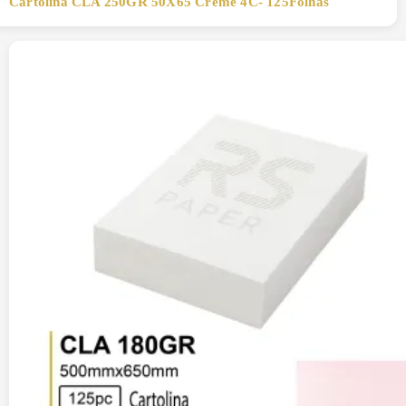
Cartolina CLA 250GR 50X65 Creme 4C- 125Folhas