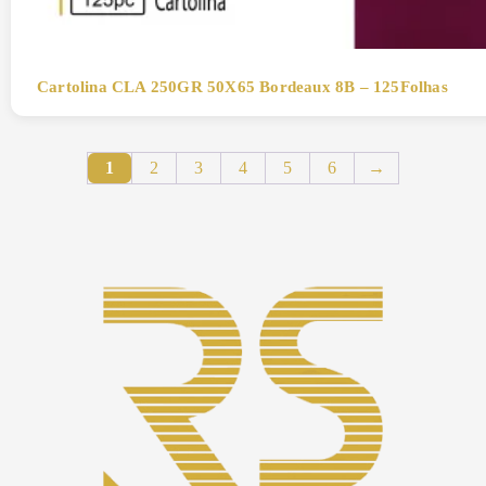
Cartolina CLA 250GR 50X65 Bordeaux 8B – 125Folhas
1
2
3
4
5
6
→