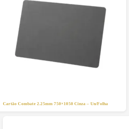
Cartão Combate 2.25mm 750×1050 Cinza – Un/Folha