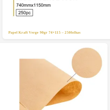
Papel Kraft Verge 90gr 74×115 – 250folhas