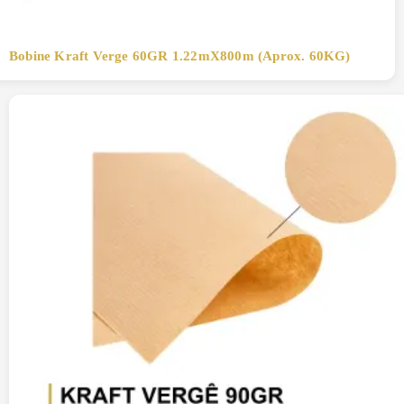
Bobine Kraft Verge 60GR 1.22mX800m (Aprox. 60KG)