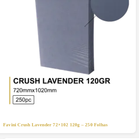
Favini Crush Lavender 72×102 120g – 250 Folhas