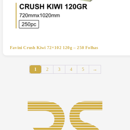
Favini Crush Kiwi 72×102 120g – 250 Folhas
1
2
3
4
5
→