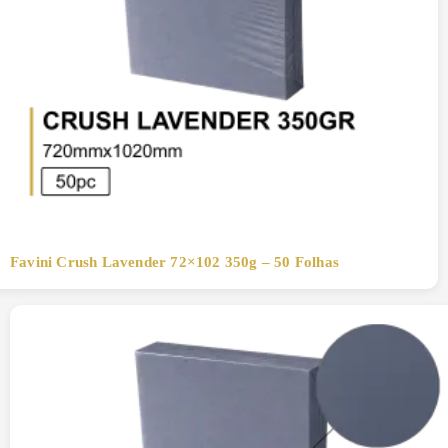
Favini Crush Lavender 72×102 350g – 50 Folhas