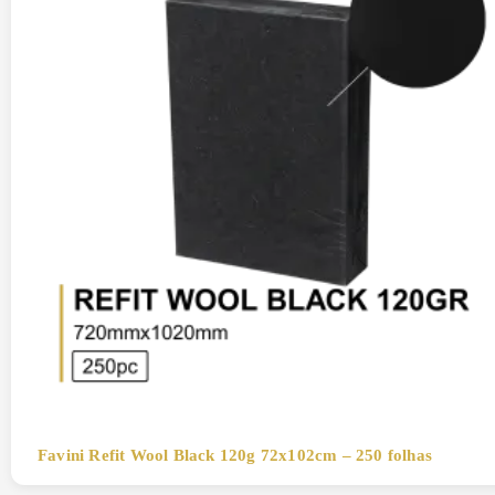
Favini Refit Wool Black 120g 72x102cm – 250 folhas