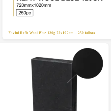
Favini Refit Wool Blue 120g 72x102cm – 250 folhas