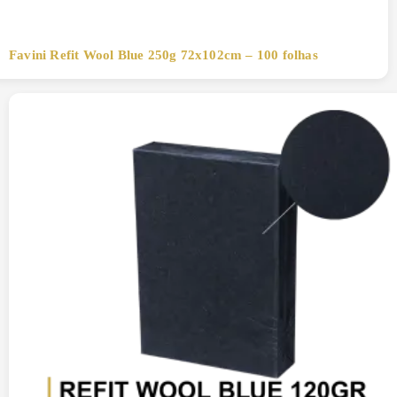
Favini Refit Wool Blue 250g 72x102cm – 100 folhas