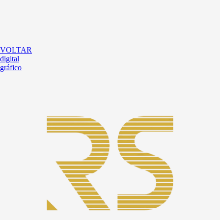
VOLTAR
digital
gráfico